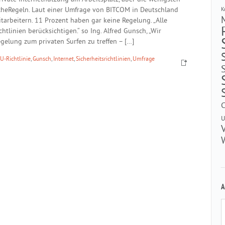
icheRegeln. Laut einer Umfrage von BITCOM in Deutschland
K
itarbeitern. 11 Prozent haben gar keine Regelung. „Alle
tlinien berücksichtigen.“ so Ing. Alfred Gunsch, „Wir
gelung zum privaten Surfen zu treffen – […]
U-Richtlinie
,
Gunsch
,
Internet
,
Sicherheitsrichtlinien
,
Umfrage
U
A