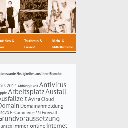
nzleien &
Tourismus &
Klein- &
ros
Freizeit
Mittelbetriebe
nteressante Neuigkeiten aus Ihrer Branche:
Antivirus
2014
013
Abhängigkeit
Arbeitsplatz
Ausfall
pple
Ausfallzeit
Avira
Cloud
Domain
Domainanmeldung
E-Commerce
Firewall
DSGVO
FBI
Grundvoraussetzung
Internet
immer online
Gunsch