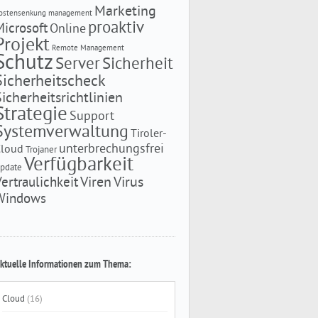
Marketing
ostensenkung
management
proaktiv
Microsoft
Online
Projekt
Remote Management
Schutz
Server
Sicherheit
Sicherheitscheck
Sicherheitsrichtlinien
Strategie
Support
Systemverwaltung
Tiroler-
unterbrechungsfrei
Cloud
Trojaner
Verfügbarkeit
pdate
Viren
Virus
Vertraulichkeit
Windows
ktuelle Informationen zum Thema:
Cloud
(16)