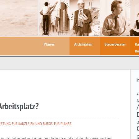
Planer
Architekten
Steuerberater
Ka
Bü
i
2
A
Arbeitsplatz?
ISTUNG
,
FÜR KANZLEIEN UND BÜROS
,
FÜR PLANER
vate Internetnutzung am Arbeitsplatz, aber die wenigsten