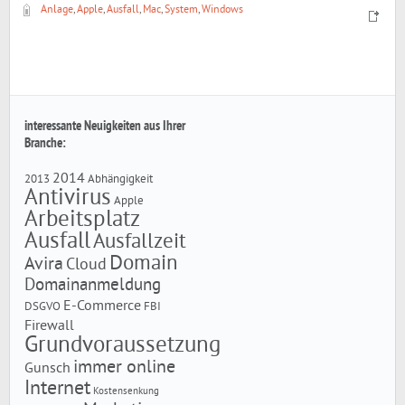
Anlage
,
Apple
,
Ausfall
,
Mac
,
System
,
Windows
interessante Neuigkeiten aus Ihrer
Branche:
2014
2013
Abhängigkeit
Antivirus
Apple
Arbeitsplatz
Ausfall
Ausfallzeit
Domain
Avira
Cloud
Domainanmeldung
E-Commerce
DSGVO
FBI
Firewall
Grundvoraussetzung
immer online
Gunsch
Internet
Kostensenkung