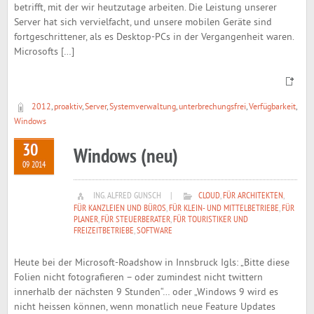
betrifft, mit der wir heutzutage arbeiten. Die Leistung unserer
Server hat sich vervielfacht, und unsere mobilen Geräte sind
fortgeschrittener, als es Desktop-PCs in der Vergangenheit waren.
Microsofts […]
2012
,
proaktiv
,
Server
,
Systemverwaltung
,
unterbrechungsfrei
,
Verfügbarkeit
,
Windows
30
Windows (neu)
09 2014
ING. ALFRED GUNSCH
|
CLOUD
,
FÜR ARCHITEKTEN
,
FÜR KANZLEIEN UND BÜROS
,
FÜR KLEIN- UND MITTELBETRIEBE
,
FÜR
PLANER
,
FÜR STEUERBERATER
,
FÜR TOURISTIKER UND
FREIZEITBETRIEBE
,
SOFTWARE
Heute bei der Microsoft-Roadshow in Innsbruck Igls: „Bitte diese
Folien nicht fotografieren – oder zumindest nicht twittern
innerhalb der nächsten 9 Stunden“… oder „Windows 9 wird es
nicht heissen können, wenn monatlich neue Feature Updates