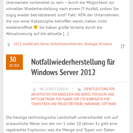
Unerwartete vorbereitet zu sein – durch die Möglichkeit zur
schnellen Wiederherstellung nach einem IT-Ausfall, sodass Sie
zügig wieder betriebsbereit sind? Fakt: 40% der Unternehmen,
die von einer Katastrophe betroffen waren, haben nicht
wiedereröffnet
Sie haben große Vorteile durch die
Aktualisierung auf die aktuelle […]
2012
,
Ausfallzeit
,
Server
,
Sicherheitsrichtlinien
,
Strategie
,
Windows
30
Notfallwiederherstellung für
09 2014
Windows Server 2012
ING. ALFRED GUNSCH
|
DIENSTLEISTUNG
,
FÜR
ARCHITEKTEN
,
FÜR KANZLEIEN UND BÜROS
,
FÜR KLEIN- UND
MITTELBETRIEBE
,
FÜR PLANER
,
FÜR STEUERBERATER
,
FÜR
TOURISTIKER UND FREIZEITBETRIEBE
,
HARDWARE
,
SOFTWARE
Die heutige technologische Landschaft unterscheidet sich auf
erstaunliche Weise von der vor 5 oder 10 Jahren. Es gibt eine
regelrechte Explosion, was die Menge und Typen von Daten