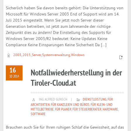
Sicherlich haben Sie davon bereits gehört: Die Unterstützung von
Microsoft für Windows Server 2003 End of Support wird am 14.
Juli 2015 eingestellt. Wenn Sie jetzt noch Server dieser
Generation betreiben, ist jetzt zum Jahresende der richtige
Zeitpunkt dies zu ändern! Die Einstellung des Supports für
Windows Server 2003/R2 bedeutet: Keine Updates Keine
Compliance Keine Einsparungen Keine Sicherheit Da […]
2003
,
2015
,
Server
,
Systemverwaltung
,
Windows
16
Notfallwiederherstellung in der
10 2014
Tiroler-Cloud.at
ING. ALFRED GUNSCH
|
DIENSTLEISTUNG
,
FÜR
ARCHITEKTEN
,
FÜR KANZLEIEN UND BÜROS
,
FÜR KLEIN- UND
MITTELBETRIEBE
,
FÜR PLANER
,
FÜR STEUERBERATER
,
HARDWARE
,
SOFTWARE
Brauchen auch Sie für Ihren ruhigen Schlaf die Gewissheit, auf das