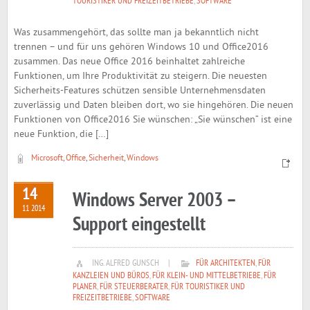
TOURISTIKER UND FREIZEITBETRIEBE
,
SOFTWARE
Was zusammengehört, das sollte man ja bekanntlich nicht
trennen – und für uns gehören Windows 10 und Office2016
zusammen. Das neue Office 2016 beinhaltet zahlreiche
Funktionen, um Ihre Produktivität zu steigern. Die neuesten
Sicherheits-Features schützen sensible Unternehmensdaten
zuverlässig und Daten bleiben dort, wo sie hingehören. Die neuen
Funktionen von Office2016 Sie wünschen: „Sie wünschen“ ist eine
neue Funktion, die […]
Microsoft
,
Office
,
Sicherheit
,
Windows
14
Windows Server 2003 –
11 2014
Support eingestellt
ING. ALFRED GUNSCH
|
FÜR ARCHITEKTEN
,
FÜR
KANZLEIEN UND BÜROS
,
FÜR KLEIN- UND MITTELBETRIEBE
,
FÜR
PLANER
,
FÜR STEUERBERATER
,
FÜR TOURISTIKER UND
FREIZEITBETRIEBE
,
SOFTWARE