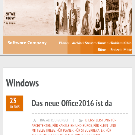
Software Company
Planer
Architekten
Steuerberater
Kanzleien &
Tourismus &
Klein- 
Büros
Freizeit
Mittelb
Windows
23
Das neue Office2016 ist da
10 2015
ING. ALFRED GUNSCH
|
DIENSTLEISTUNG
,
FÜR
ARCHITEKTEN
,
FÜR KANZLEIEN UND BÜROS
,
FÜR KLEIN- UND
MITTELBETRIEBE
,
FÜR PLANER
,
FÜR STEUERBERATER
,
FÜR