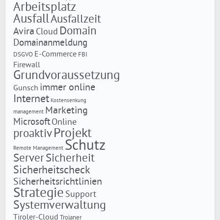
Arbeitsplatz
Ausfall
Ausfallzeit
Domain
Avira
Cloud
Domainanmeldung
E-Commerce
DSGVO
FBI
Firewall
Grundvoraussetzung
immer online
Gunsch
Internet
Kostensenkung
Marketing
management
Microsoft
Online
Projekt
proaktiv
Schutz
Remote Management
Server
Sicherheit
Sicherheitscheck
Sicherheitsrichtlinien
Strategie
Support
Systemverwaltung
Tiroler-Cloud
Trojaner