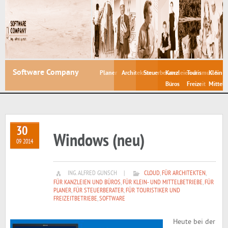
Software Company
Planer
Architekten
Steuerberater
Kanzleien &
Tourismus &
Klein- 
Büros
Freizeit
Mittelb
30
Windows (neu)
09 2014
ING. ALFRED GUNSCH
|
CLOUD
,
FÜR ARCHITEKTEN
,
FÜR KANZLEIEN UND BÜROS
,
FÜR KLEIN- UND MITTELBETRIEBE
,
FÜR
PLANER
,
FÜR STEUERBERATER
,
FÜR TOURISTIKER UND
FREIZEITBETRIEBE
,
SOFTWARE
Heute bei der