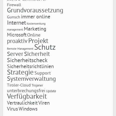
Firewall
Grundvoraussetzung
immer online
Gunsch
Internet
Kostensenkung
Marketing
management
Microsoft
Online
Projekt
proaktiv
Schutz
Remote Management
Server
Sicherheit
Sicherheitscheck
Sicherheitsrichtlinien
Strategie
Support
Systemverwaltung
Tiroler-Cloud
Trojaner
unterbrechungsfrei
Update
Verfügbarkeit
Viren
Vertraulichkeit
Virus
Windows