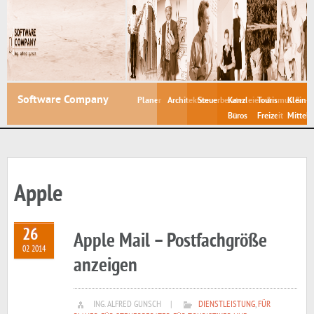
Software Company
Planer
Architekten
Steuerberater
Kanzleien &
Tourismus &
Klein- 
Büros
Freizeit
Mittelb
Apple
26
Apple Mail – Postfachgröße
02 2014
anzeigen
ING. ALFRED GUNSCH
|
DIENSTLEISTUNG
,
FÜR