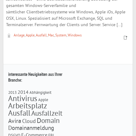
gesamten Windows-Serverfamilie und
sämtlicher Clientbetriebssysteme wie Windows, Apple iOs, Apple
OSX, Linux. Spezialisiert auf Microsoft Exchange, SQL und
Terminalserver. Fernwartung der Clients und Server. Service […]
Anlage
,
Apple
,
Ausfall
,
Mac
,
System
,
Windows
interessante Neuigkeiten aus Ihrer
Branche:
2014
2013
Abhängigkeit
Antivirus
Apple
Arbeitsplatz
Ausfall
Ausfallzeit
Domain
Avira
Cloud
Domainanmeldung
E-Commerce
DSGVO
FBI