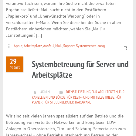
verantwortlich sein, warum Ihre Suche nicht die erwarteten
Ergebnisse liefert: Mail sucht nicht in den Postfächern
„Papierkorb“ und „Unerwünschte Werbung“ oder in
verschlüsselten E-Mails: Wenn Sie diese bei der Suche in allen
Postfächern einbeziehen möchten, wählen Sie „Mail“ >
„Einstellungen“, […]
Apple
,
Arbeitsplatz
,
Ausfall
,
Mail
,
Support
,
Systemverwaltung
29
Systembetreuung für Server und
05 2013
Arbeitsplätze
ADMIN
|
DIENSTLEISTUNG
,
FÜR ARCHITEKTEN
,
FÜR
KANZLEIEN UND BÜROS
,
FÜR KLEIN- UND MITTELBETRIEBE
,
FÜR
PLANER
,
FÜR STEUERBERATER
,
HARDWARE
Wir sind seit vielen Jahren spezialisiert auf den Betrieb und die
Betreuung von verteilten Netzwerken und komplexen EDV-
Anlagen in Oberösterreich, Tirol und Salzburg. Servertausch zum
Jahreswechsel – ohne Betriebsunterbrechung Betreuung der