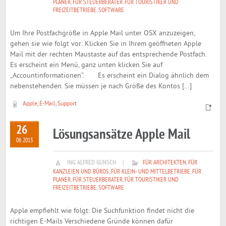
PLANER
,
FÜR STEUERBERATER
,
FÜR TOURISTIKER UND
FREIZEITBETRIEBE
,
SOFTWARE
Um Ihre Postfachgröße in Apple Mail unter OSX anzuzeigen,
gehen sie wie folgt vor: Klicken Sie in Ihrem geöffneten Apple
Mail mit der rechten Maustaste auf das entsprechende Postfach.
Es erscheint ein Menü, ganz unten klicken Sie auf
„Accountinformationen“. Es erscheint ein Dialog ähnlich dem
nebenstehenden. Sie müssen je nach Größe des Kontos […]
Apple
,
E-Mail
,
Support
26
Lösungsansätze Apple Mail
06 2013
ING. ALFRED GUNSCH
|
FÜR ARCHITEKTEN
,
FÜR
KANZLEIEN UND BÜROS
,
FÜR KLEIN- UND MITTELBETRIEBE
,
FÜR
PLANER
,
FÜR STEUERBERATER
,
FÜR TOURISTIKER UND
FREIZEITBETRIEBE
,
SOFTWARE
Apple empfiehlt wie folgt: Die Suchfunktion findet nicht die
richtigen E-Mails Verschiedene Gründe können dafür