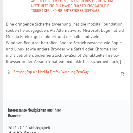
ARCHITEKTEN
,
FÜR KANZLEIEN UND BÜROS
,
FÜR KLEIN- UND
MITTELBETRIEBE
,
FÜR PLANER
,
FÜR STEUERBERATER
,
FÜR
TOURISTIKER UND FREIZEITBETRIEBE
,
SOFTWARE
Eine dringende Sicherheitswarnung hat die Mozilla Foundation
soeben herausgegeben. Als Alternative zu Microsoft Edge hat sich
Mozilla Firefox gut etabliert und deshalb sind viele
Windows Benutzer betroffen. Andere Betriebssysteme wie Apple
und Linux sowie andere Browser wie Safari oder Chrome sind
nicht betroffen. Sicherheitsloch JavaScript Der aktuelle Firefox-
Browser in der Version 5 hat ein bedenkliches Sicherheitsloch, […]
Browser
,
Exploit
,
Mozilla Firefox
,
Warnung
,
ZeroDay
interessante Neuigkeiten aus Ihrer
Branche:
2014
2013
Abhängigkeit