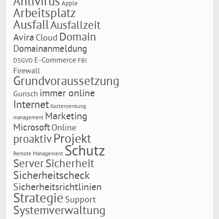
Antivirus
Apple
Arbeitsplatz
Ausfall
Ausfallzeit
Domain
Avira
Cloud
Domainanmeldung
E-Commerce
DSGVO
FBI
Firewall
Grundvoraussetzung
immer online
Gunsch
Internet
Kostensenkung
Marketing
management
Microsoft
Online
Projekt
proaktiv
Schutz
Remote Management
Server
Sicherheit
Sicherheitscheck
Sicherheitsrichtlinien
Strategie
Support
Systemverwaltung