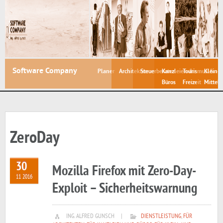
Software Company
Planer
Architekten
Steuerberater
Kanzleien &
Tourismus &
Klein- 
Büros
Freizeit
Mittelb
ZeroDay
30
Mozilla Firefox mit Zero-Day-
11 2016
Exploit – Sicherheitswarnung
ING. ALFRED GUNSCH
|
DIENSTLEISTUNG
,
FÜR