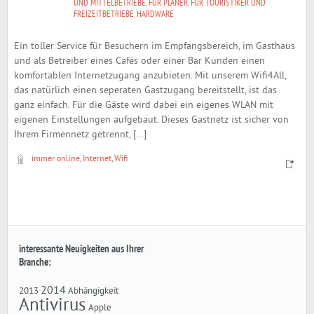
UND MITTELBETRIEBE
,
FÜR PLANER
,
FÜR TOURISTIKER UND
FREIZEITBETRIEBE
,
HARDWARE
Ein toller Service für Besuchern im Empfangsbereich, im Gasthaus
und als Betreiber eines Cafés oder einer Bar Kunden einen
komfortablen Internetzugang anzubieten. Mit unserem Wifi4All,
das natürlich einen seperaten Gastzugang bereitstellt, ist das
ganz einfach. Für die Gäste wird dabei ein eigenes WLAN mit
eigenen Einstellungen aufgebaut. Dieses Gastnetz ist sicher von
Ihrem Firmennetz getrennt, […]
immer online
,
Internet
,
Wifi
interessante Neuigkeiten aus Ihrer
Branche:
2014
2013
Abhängigkeit
Antivirus
Apple