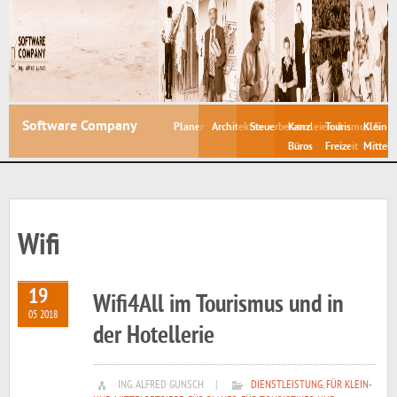
Software Company
Planer
Architekten
Steuerberater
Kanzleien &
Tourismus &
Klein- 
Büros
Freizeit
Mittelb
Wifi
19
Wifi4All im Tourismus und in
05 2018
der Hotellerie
ING. ALFRED GUNSCH
|
DIENSTLEISTUNG
,
FÜR KLEIN-