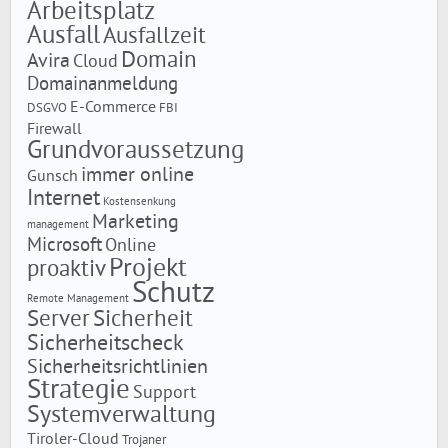
Arbeitsplatz
Ausfall
Ausfallzeit
Domain
Avira
Cloud
Domainanmeldung
E-Commerce
DSGVO
FBI
Firewall
Grundvoraussetzung
immer online
Gunsch
Internet
Kostensenkung
Marketing
management
Microsoft
Online
Projekt
proaktiv
Schutz
Remote Management
Server
Sicherheit
Sicherheitscheck
Sicherheitsrichtlinien
Strategie
Support
Systemverwaltung
Tiroler-Cloud
Trojaner