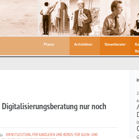
Planer
Architekten
Steuerberater
Ka
Bü
i
2
A
e Digitalisierungsberatung nur noch
DIENSTLEISTUNG
,
FÜR KANZLEIEN UND BÜROS
,
FÜR KLEIN- UND