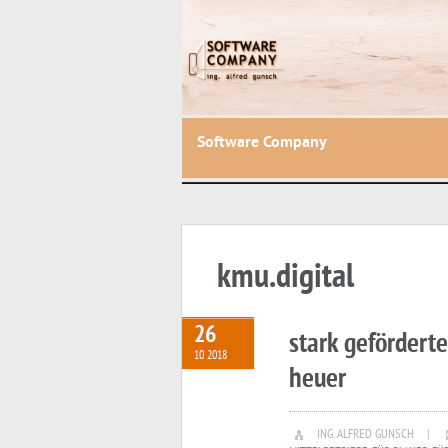
Software Company
kmu.digital
26
stark gefördert
10 2018
heuer
ING. ALFRED GUNSCH
|