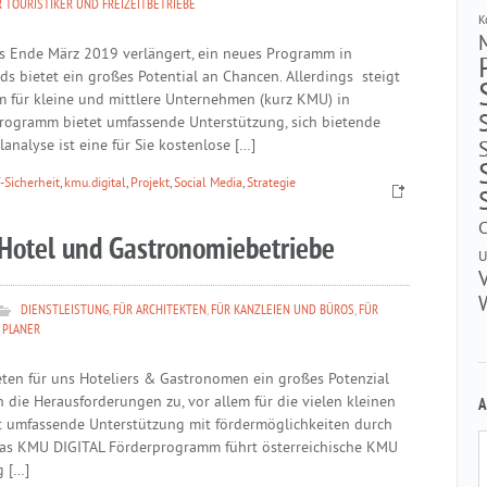
R TOURISTIKER UND FREIZEITBETRIEBE
K
is Ende März 2019 verlängert, ein neues Programm in
nds bietet ein großes Potential an Chancen. Allerdings steigt
m für kleine und mittlere Unternehmen (kurz KMU) in
programm bietet umfassende Unterstützung, sich bietende
nalyse ist eine für Sie kostenlose […]
T-Sicherheit
,
kmu.digital
,
Projekt
,
Social Media
,
Strategie
 Hotel und Gastronomiebetriebe
U
DIENSTLEISTUNG
,
FÜR ARCHITEKTEN
,
FÜR KANZLEIEN UND BÜROS
,
FÜR
 PLANER
ieten für uns Hoteliers & Gastronomen ein großes Potenzial
 die Herausforderungen zu, vor allem für die vielen kleinen
A
et umfassende Unterstützung mit fördermöglichkeiten durch
as KMU DIGITAL Förderprogramm führt österreichische KMU
g […]