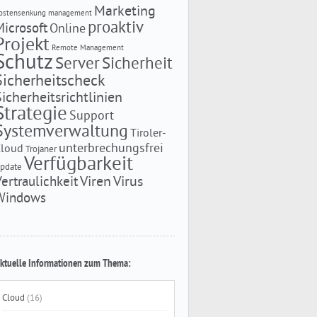
Marketing
ostensenkung
management
proaktiv
Microsoft
Online
Projekt
Remote Management
Schutz
Server
Sicherheit
Sicherheitscheck
Sicherheitsrichtlinien
Strategie
Support
Systemverwaltung
Tiroler-
unterbrechungsfrei
Cloud
Trojaner
Verfügbarkeit
pdate
Viren
Virus
Vertraulichkeit
Windows
ktuelle Informationen zum Thema:
Cloud
(16)