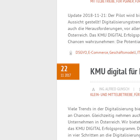
MITTELBETRIEBE
,
FÜR PLANER
,
FÜ
Update 2018-11-21: Der Pilot wird b
Aussicht gestellt! Digitalisierungstre
auch die Herausforderungen, vor alle
Österreich. Das KMU DIGITAL Erfolgs
Chancen wahrzunehmen: Die Potentiala
DSGVO
,
E-Commerce
,
Geschäftsmodell
,
I
22
KMU digital für
11 2017
ING. ALFRED GUNSCH
|
KLEIN- UND MITTELBETRIEBE
,
FÜR
Viele Trends in der Digitalisierung b
an Chancen. Gleichzeitig nehmen auch
Unternehmen in Österreich. Wir biet
das KMU DIGITAL Erfolgsprogramm. D
in vier Schritten an die Digitalisierun