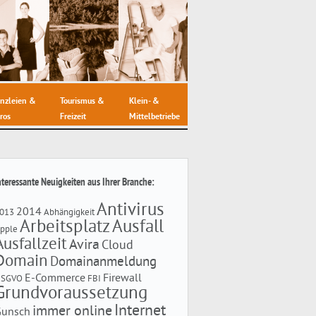
nzleien &
Tourismus &
Klein- &
ros
Freizeit
Mittelbetriebe
nteressante Neuigkeiten aus Ihrer Branche:
Antivirus
2014
013
Abhängigkeit
Arbeitsplatz
Ausfall
pple
Ausfallzeit
Avira
Cloud
Domain
Domainanmeldung
E-Commerce
Firewall
DSGVO
FBI
Grundvoraussetzung
Internet
immer online
Gunsch