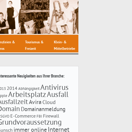
nzleien &
Tourismus &
Klein- &
ros
Freizeit
Mittelbetriebe
nteressante Neuigkeiten aus Ihrer Branche:
Antivirus
2014
013
Abhängigkeit
Arbeitsplatz
Ausfall
pple
Ausfallzeit
Avira
Cloud
Domain
Domainanmeldung
E-Commerce
Firewall
DSGVO
FBI
Grundvoraussetzung
Internet
immer online
Gunsch