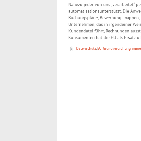
Nahezu jeder von uns „verarbeitet“ p
automatisationsunterstützt. Die Anw
Buchungspläne, Bewerbungsmappen, Mi
Unternehmen, das in irgendeiner Weis
Kundendatei führt, Rechnungen ausstel
Konsumenten hat die EU als Ersatz üfr
Datenschutz
,
EU
,
Grundverordnung
,
immer