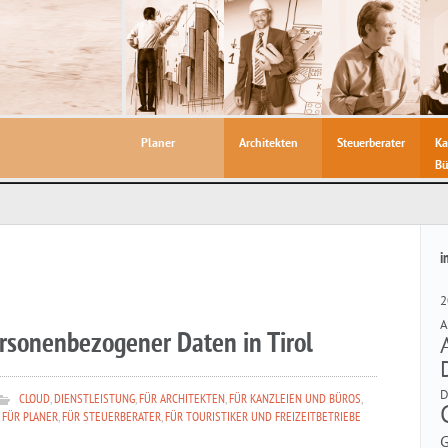
Planer
Architekten
Steuerberater
Ka
Bü
i
2
A
rsonenbezogener Daten in Tirol
CLOUD
,
DIENSTLEISTUNG
,
FÜR ARCHITEKTEN
,
FÜR KANZLEIEN UND BÜROS
,
,
FÜR PLANER
,
FÜR STEUERBERATER
,
FÜR TOURISTIKER UND FREIZEITBETRIEBE