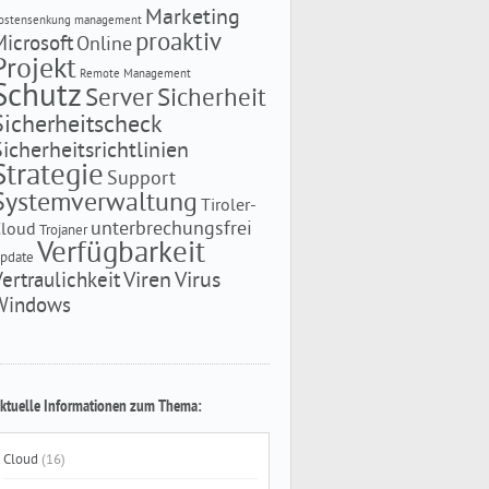
Marketing
ostensenkung
management
proaktiv
Microsoft
Online
Projekt
Remote Management
Schutz
Server
Sicherheit
Sicherheitscheck
Sicherheitsrichtlinien
Strategie
Support
Systemverwaltung
Tiroler-
unterbrechungsfrei
Cloud
Trojaner
Verfügbarkeit
pdate
Viren
Virus
Vertraulichkeit
Windows
ktuelle Informationen zum Thema:
Cloud
(16)