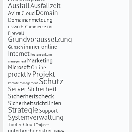
Ausfall
Ausfallzeit
Domain
Avira
Cloud
Domainanmeldung
E-Commerce
DSGVO
FBI
Firewall
Grundvoraussetzung
immer online
Gunsch
Internet
Kostensenkung
Marketing
management
Microsoft
Online
Projekt
proaktiv
Schutz
Remote Management
Server
Sicherheit
Sicherheitscheck
Sicherheitsrichtlinien
Strategie
Support
Systemverwaltung
Tiroler-Cloud
Trojaner
unterbrechungsfrei
Update