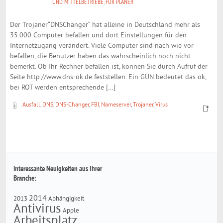
UND MITTELBETRIEBE
,
FÜR PLANER
Der Trojaner“DNSChanger“ hat alleine in Deutschland mehr als
35.000 Computer befallen und dort Einstellungen für den
Internetzugang verändert. Viele Computer sind nach wie vor
befallen, die Benutzer haben das wahrscheinlich noch nicht
bemerkt. Ob Ihr Rechner befallen ist, können Sie durch Aufruf der
Seite http://www.dns-ok.de feststellen. Ein GÜN bedeutet das ok,
bei ROT werden entsprechende […]
Ausfall
,
DNS
,
DNS-Changer
,
FBI
,
Nameserver
,
Trojaner
,
Virus
interessante Neuigkeiten aus Ihrer
Branche:
2014
2013
Abhängigkeit
Antivirus
Apple
Arbeitsplatz