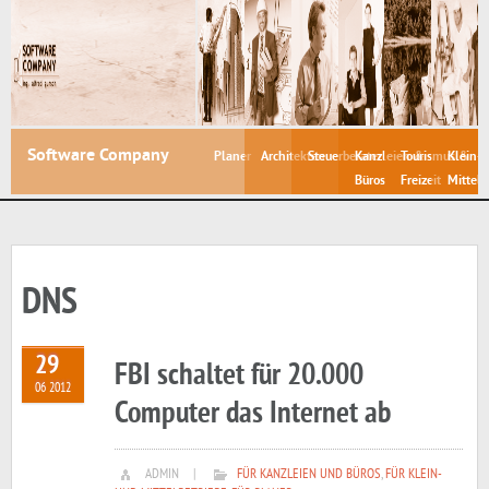
Software Company
Planer
Architekten
Steuerberater
Kanzleien &
Tourismus &
Klein- 
Büros
Freizeit
Mittelb
DNS
29
FBI schaltet für 20.000
06 2012
Computer das Internet ab
ADMIN
|
FÜR KANZLEIEN UND BÜROS
,
FÜR KLEIN-