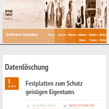
Software Company
Planer
Architekten
Steuerberater
Kanzleien &
Tourismus &
Klein- 
Büros
Freizeit
Mittelb
Datenlöschung
1
Festplatten zum Schutz
10 2014
geistigen Eigentums
ING. ALFRED GUNSCH
|
DIENSTLEISTUNG
,
FÜR