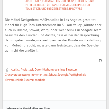
ARCHITEKTEN
,
FÜR KANZLEIEN UND BÜROS
,
FÜR KLEIN- UND
MITTELBETRIEBE
,
FÜR PLANER
,
FÜR STEUERBERATER
,
FÜR
TOURISTIKER UND FREIZEITBETRIEBE
,
HARDWARE
Die Möbel Designfirma MASHstudios in Los Angeles gestaltet
Möbel für High-Tech-Unternehmen im Silikon Valley (könnte aber
auch in Uderns, Schwaz, Wörgl oder Weer sein). Ein Seagate-Team
besuchte den Kunden und dachte, dass es bei der Besprechung
darum gehen würde, wie viel Speicher der Kunde zur Gestaltung
von Möbeln braucht; musste dann feststellen, dass der Speicher
gar nicht die größte […]
Ausfall
,
Ausfallzeit
,
Datenlöschung
,
geistiges Eigentum
,
Grundvoraussetzung
,
immer online
,
Schutz
,
Strategie
,
Verfügbarkeit
,
Vertraulichkeit
,
Zusammenarbeit
interessante Neuigkeiten aus Ihrer