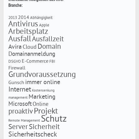
Branche:
2014
2013
Abhängigkeit
Antivirus
Apple
Arbeitsplatz
Ausfall
Ausfallzeit
Domain
Avira
Cloud
Domainanmeldung
E-Commerce
DSGVO
FBI
Firewall
Grundvoraussetzung
immer online
Gunsch
Internet
Kostensenkung
Marketing
management
Microsoft
Online
Projekt
proaktiv
Schutz
Remote Management
Server
Sicherheit
Sicherheitscheck