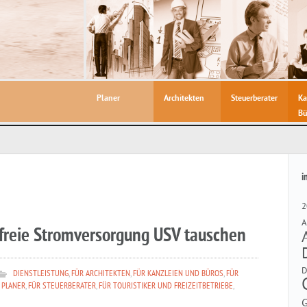
Planer
Architekten
Steuerberater
Ka
Bü
i
2
A
freie Stromversorgung USV tauschen
DIENSTLEISTUNG
,
FÜR ARCHITEKTEN
,
FÜR KANZLEIEN UND BÜROS
,
FÜR
 PLANER
,
FÜR STEUERBERATER
,
FÜR TOURISTIKER UND FREIZEITBETRIEBE
,