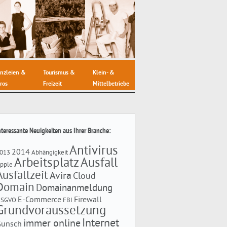
nzleien &
Tourismus &
Klein- &
ros
Freizeit
Mittelbetriebe
nteressante Neuigkeiten aus Ihrer Branche:
Antivirus
2014
013
Abhängigkeit
Arbeitsplatz
Ausfall
pple
Ausfallzeit
Avira
Cloud
Domain
Domainanmeldung
E-Commerce
Firewall
DSGVO
FBI
Grundvoraussetzung
Internet
immer online
Gunsch