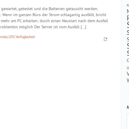
K
ewartet, getestet und die Batterien getauscht werden.
ht. Wenn im ganzen Büro der Strom schlagartig ausfällt, bricht
 mehr am PC arbeiten; durch einen Neustart nach dem Ausfall
problemlos möglich Der Server ist vom Ausfall […]
mnetz
,
USV
,
Verfügbarkeit
U
A