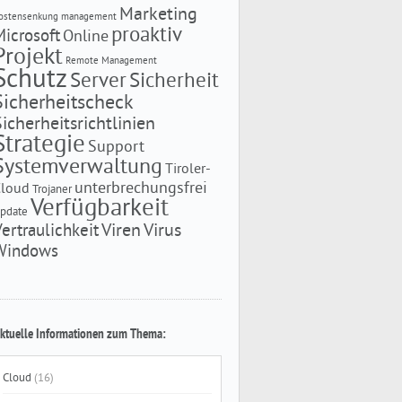
Marketing
ostensenkung
management
proaktiv
Microsoft
Online
Projekt
Remote Management
Schutz
Server
Sicherheit
Sicherheitscheck
Sicherheitsrichtlinien
Strategie
Support
Systemverwaltung
Tiroler-
unterbrechungsfrei
Cloud
Trojaner
Verfügbarkeit
pdate
Viren
Virus
Vertraulichkeit
Windows
ktuelle Informationen zum Thema:
Cloud
(16)