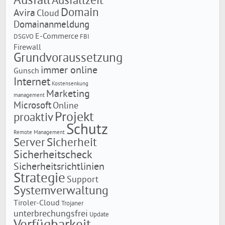
Ausfall
Ausfallzeit
Domain
Avira
Cloud
Domainanmeldung
E-Commerce
DSGVO
FBI
Firewall
Grundvoraussetzung
immer online
Gunsch
Internet
Kostensenkung
Marketing
management
Microsoft
Online
Projekt
proaktiv
Schutz
Remote Management
Server
Sicherheit
Sicherheitscheck
Sicherheitsrichtlinien
Strategie
Support
Systemverwaltung
Tiroler-Cloud
Trojaner
unterbrechungsfrei
Update