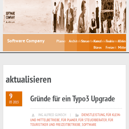
Software Company
Planer
Architekten
Steuerberater
Kanzleien &
Tourismus &
Klein- 
Büros
Freizeit
Mittelb
aktualisieren
9
Gründe für ein Typo3 Upgrade
05 2015
ING. ALFRED GUNSCH
|
DIENSTLEISTUNG
,
FÜR KLEIN-
UND MITTELBETRIEBE
,
FÜR PLANER
,
FÜR STEUERBERATER
,
FÜR
TOURISTIKER UND FREIZEITBETRIEBE
,
SOFTWARE