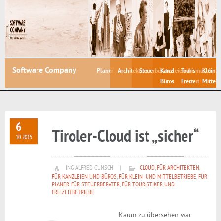
Software Company
Planer
Architekten
Steuerberater
Kanzleien &
Tourismus &
Klein- 
Büros
Freizeit
Mittelb
6
Tiroler-Cloud ist „sicher“
10 2015
ING. ALFRED GUNSCH
|
CLOUD
,
FÜR ARCHITEKTEN
,
FÜR KANZLEIEN UND BÜROS
,
FÜR KLEIN- UND MITTELBETRIEBE
,
FÜR
PLANER
,
FÜR STEUERBERATER
,
FÜR TOURISTIKER UND
FREIZEITBETRIEBE
Kaum zu übersehen war