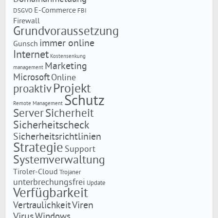
E-Commerce
DSGVO
FBI
Firewall
Grundvoraussetzung
immer online
Gunsch
Internet
Kostensenkung
Marketing
management
Microsoft
Online
Projekt
proaktiv
Schutz
Remote Management
Server
Sicherheit
Sicherheitscheck
Sicherheitsrichtlinien
Strategie
Support
Systemverwaltung
Tiroler-Cloud
Trojaner
unterbrechungsfrei
Update
Verfügbarkeit
Viren
Vertraulichkeit
Virus
Windows