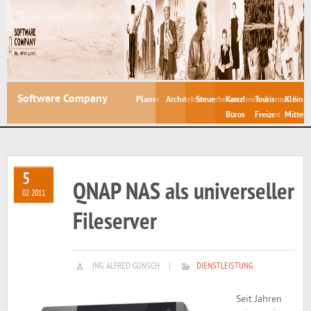
Software Company
Planer
Architekten
Steuerberater
Kanzleien &
Tourismus &
Klein- 
Büros
Freizeit
Mittelb
5
QNAP NAS als universeller
02 2011
Fileserver
ING. ALFRED GUNSCH
|
DIENSTLEISTUNG
Seit Jahren