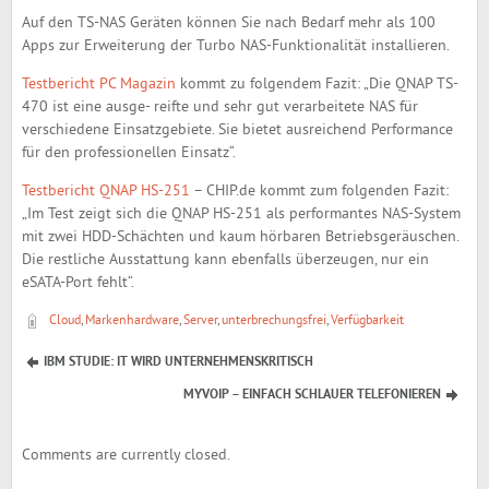
Auf den TS-NAS Geräten können Sie nach Bedarf mehr als 100
Apps zur Erweiterung der Turbo NAS-Funktionalität installieren.
Testbericht PC Magazin
kommt zu folgendem Fazit: „Die QNAP TS-
470 ist eine ausge- reifte und sehr gut verarbeitete NAS für
verschiedene Einsatzgebiete. Sie bietet ausreichend Performance
für den professionellen Einsatz“.
Testbericht QNAP HS-251
– CHIP.de kommt zum folgenden Fazit:
„Im Test zeigt sich die QNAP HS-251 als performantes NAS-System
mit zwei HDD-Schächten und kaum hörbaren Betriebsgeräuschen.
Die restliche Ausstattung kann ebenfalls überzeugen, nur ein
eSATA-Port fehlt“.
Cloud
,
Markenhardware
,
Server
,
unterbrechungsfrei
,
Verfügbarkeit
IBM STUDIE: IT WIRD UNTERNEHMENSKRITISCH
MYVOIP – EINFACH SCHLAUER TELEFONIEREN
Comments are currently closed.