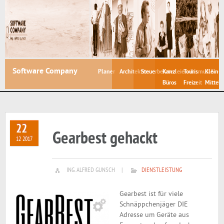
Software Company
Planer
Architekten
Steuerberater
Kanzleien &
Tourismus &
Klein- 
Büros
Freizeit
Mittelb
22
Gearbest gehackt
12 2017
ING. ALFRED GUNSCH
|
DIENSTLEISTUNG
Gearbest ist für viele
Schnäppchenjäger DIE
Adresse um Geräte aus