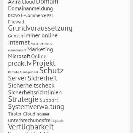
Domain
Avira
Cloud
Domainanmeldung
E-Commerce
DSGVO
FBI
Firewall
Grundvoraussetzung
immer online
Gunsch
Internet
Kostensenkung
Marketing
management
Microsoft
Online
Projekt
proaktiv
Schutz
Remote Management
Server
Sicherheit
Sicherheitscheck
Sicherheitsrichtlinien
Strategie
Support
Systemverwaltung
Tiroler-Cloud
Trojaner
unterbrechungsfrei
Update
Verfügbarkeit