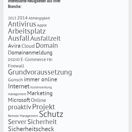
interessante Neuigkeiten aus Ihrer
Branche:
2014
2013
Abhängigkeit
Antivirus
Apple
Arbeitsplatz
Ausfall
Ausfallzeit
Domain
Avira
Cloud
Domainanmeldung
E-Commerce
DSGVO
FBI
Firewall
Grundvoraussetzung
immer online
Gunsch
Internet
Kostensenkung
Marketing
management
Microsoft
Online
Projekt
proaktiv
Schutz
Remote Management
Server
Sicherheit
Sicherheitscheck