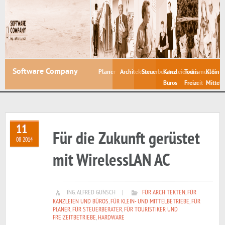
Software Company
Planer
Architekten
Steuerberater
Kanzleien &
Tourismus &
Klein- 
Büros
Freizeit
Mittelb
11
Für die Zukunft gerüstet
08 2014
mit WirelessLAN AC
ING. ALFRED GUNSCH
|
FÜR ARCHITEKTEN
,
FÜR
KANZLEIEN UND BÜROS
,
FÜR KLEIN- UND MITTELBETRIEBE
,
FÜR
PLANER
,
FÜR STEUERBERATER
,
FÜR TOURISTIKER UND
FREIZEITBETRIEBE
,
HARDWARE