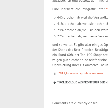
auszusuchen und bestellt dann nich
Eine übersichtliche Infografik unter
h
44%brechen ab weil die Versandko
41% brechen ab, weil sie noch nic
24% brechen ab, weil sie den Ware
22% brechen ab, weil keine Vers
und so weiter. Es gibt also einiges Op
der Shops das Best-Practice „Bestäti
ein. Rund 60% der Top 100 Shops set
zeigen gut sichtbar eine telefonisch
Optimierung Ihrer E-Commerce-Lösun
2013
,
E-Commerce
,
Online
,
Warenkorb
TIROLER-CLOUD ALS PROFITEUER DER N
Comments are currently closed.