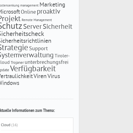
Marketing
ostensenkung
management
proaktiv
Microsoft
Online
Projekt
Remote Management
Schutz
Server
Sicherheit
Sicherheitscheck
Sicherheitsrichtlinien
Strategie
Support
Systemverwaltung
Tiroler-
unterbrechungsfrei
Cloud
Trojaner
Verfügbarkeit
pdate
Viren
Virus
Vertraulichkeit
Windows
ktuelle Informationen zum Thema:
Cloud
(16)