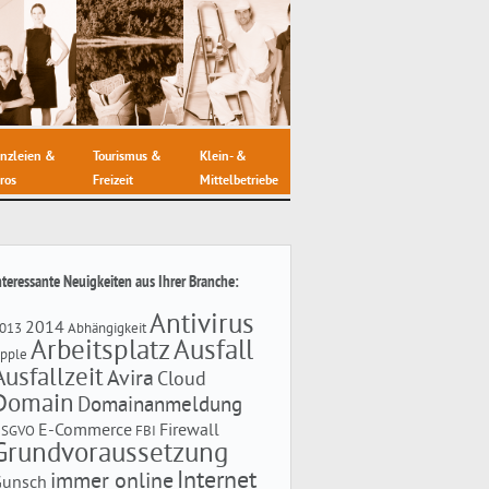
nzleien &
Tourismus &
Klein- &
ros
Freizeit
Mittelbetriebe
nteressante Neuigkeiten aus Ihrer Branche:
Antivirus
2014
013
Abhängigkeit
Arbeitsplatz
Ausfall
pple
Ausfallzeit
Avira
Cloud
Domain
Domainanmeldung
E-Commerce
Firewall
DSGVO
FBI
Grundvoraussetzung
Internet
immer online
Gunsch