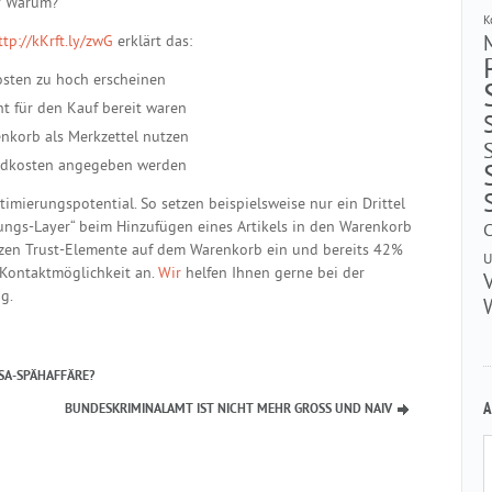
t? Warum?
K
ttp://kKrft.ly/zwG
erklärt das:
sten zu hoch erscheinen
ht für den Kauf bereit waren
nkorb als Merkzettel nutzen
andkosten angegeben werden
timierungspotential. So setzen beispielsweise nur ein Drittel
gungs-Layer“ beim Hinzufügen eines Artikels in den Warenkorb
zen Trust-Elemente auf dem Warenkorb ein und bereits 42%
U
e Kontaktmöglichkeit an.
Wir
helfen Ihnen gerne bei der
g.
SA-SPÄHAFFÄRE?
A
BUNDESKRIMINALAMT IST NICHT MEHR GROSS UND NAIV