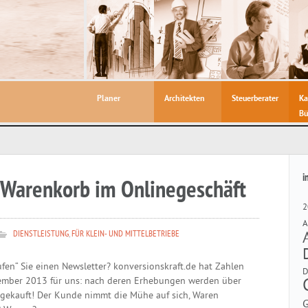
Planer
Architekten
Steuerberater
Ka
Bü
i
 Warenkorb im Onlinegeschäft
2
A
DIENSTLEISTUNG
,
FÜR KLEIN- UND MITTELBETRIEBE
fen“ Sie einen Newsletter? konversionskraft.de hat Zahlen
mber 2013 für uns: nach deren Erhebungen werden über
ekauft! Der Kunde nimmt die Mühe auf sich, Waren