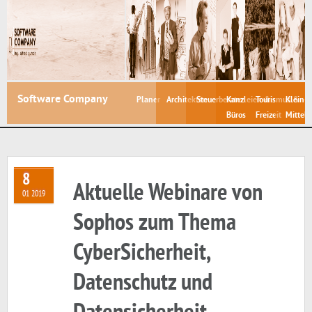
Software Company
Planer
Architekten
Steuerberater
Kanzleien &
Tourismus &
Klein- 
Büros
Freizeit
Mittelb
8
Aktuelle Webinare von
01 2019
Sophos zum Thema
CyberSicherheit,
Datenschutz und